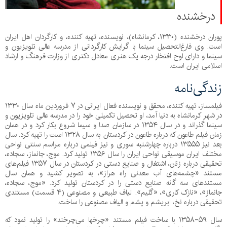
درخشنده
پوران درخشنده
(۱۳۳۰،
کرمانشاه
)، نویسنده، تهیه کننده، و
کارگردان
اهل ایران
است. وی فارغ‌التحصیل سینما با گرایش کارگردانی از
مدرسه عالی تلویزیون و
سینما
و دارای لوح افتخار درجه یک هنری معادل دکتری از
وزارت فرهنگ و ارشاد
اسلامی ایران
است.
زندگی‌نامه
فیلمساز، تهیه کننده، محقق و نویسنده فعال ایرانی در ۷ فروردین ماه سال ۱۳۳۰
در شهر کرمانشاه به دنیا آمد، او تحصیل تکمیلی خود را در مدرسه عالی تلویزیون و
سینما گذراند و در سال ۱۳۵۴ در سازمان صدا و سیما شروع بکار کرد و در همان
زمان فیلم طاعون که درباره طاعون در کردستان به سال ۱۳۲۸ است را تهیه کرد. سال
بعد نیز ۱۳۵۵۵ درباره چهارشنبه سوری و نیز فیلمی درباره مراسم سنتی نواحی
مختلف ایران موسیقی نواحی ایران را سال ۱۳۵۶ تولید کرد. موج، جانماز، سجاده،
تحقیقی درباره زنان، اشتغال و صنایع دستی در کردستان در سال ۱۳۵۷ فیلم‌های
مستند «چشمه‌های آب معدنی راه هراز»، به تصویر کشید و همان سال
مستندهای سه گانه صنایع دستی را در کردستان تولید کرد. «موج، سجاده،
جانماز»، «نازک کاری»، «گلیم». الیاف طبیعی و مصنوعی (۴ قسمت) مستندی
تحقیقی درباره نخ، ابریشم و پشم و الیاف مصنوعی را ساخت.
سال ۵۹-۱۳۵۸ با ساخت فیلم مستند «چرخها می‌چرخند» را تولید نمود که