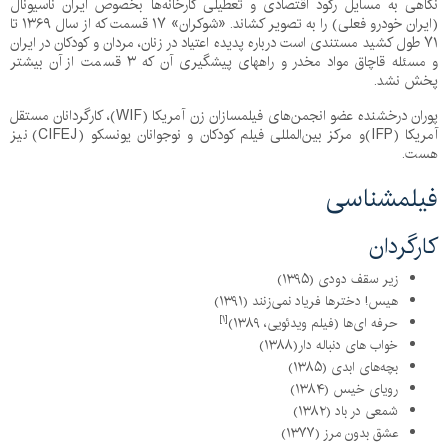
نگاهی به مسایل رکود اقتصادی و تعطیلی کارخانه‌ها بخصوص ایران ناسیونال
(ایران خودرو فعلی) را به تصویر کشاند. «شوکران» ۱۷ قسمت که از سال ۱۳۶۹ تا
۷۱ طول کشید مستندی است درباره پدیده اعتیاد در زنان، مردان و کودکان در ایران
و مسئله قاچاق مواد مخدر و راههای پیشگیری آن که ۳ قسمت از آن بیشتر
پخش نشد.
پوران درخشنده عضو انجمن‌های فیلمسازان زن آمریکا (WIF)، کارگردانان مستقل
آمریکا (IFP)و مرکز بین‌المللی فیلم کودکان و نوجوانان یونسکو (CIFEJ) نیز
هست.
فیلمشناسی
کارگردان
زیر سقف دودی (۱۳۹۵)
هیس! دخترها فریاد نمی‌زنند (۱۳۹۱)
[۱]
حرفه ای‌ها (فیلم ویدئویی، ۱۳۸۹)
خواب های دنباله دار(۱۳۸۸)
بچه‌های ابدی (۱۳۸۵)
رویای خیس (۱۳۸۴)
شمعی در باد (۱۳۸۲)
عشق بدون مرز (۱۳۷۷)