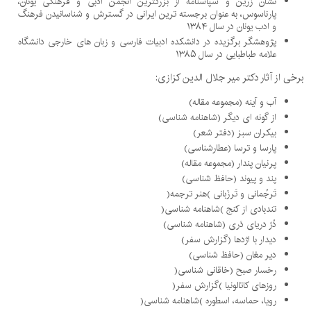
نشان زرین و سپاسنامه از بزرگترین انجمن ادبی و فرهنگی یونان،
پارناسوس، به عنوان برجسته ترین ایرانی در گسترش و شناسانیدن فرهنگ
و ادب یونان در سال
۱۳۸۴
پژوهشگر برگزیده در دانشکده ادبیات فارسی و زبان های خارجی دانشگاه
علامه طباطبایی در سال
۱۳۸۵
برخی از آثار دکتر میر جلال الدین کزازی
:
آب و آینه (مجموعه مقاله)
از گونه ای دیگر (شاهنامه شناسی)
بیکران سبز (دفتر شعر)
پارسا و ترسا (عطارشناسی)
پرنیان پندار (مجموعه مقاله)
پند و پیوند (حافظ شناسی)
تَرجُمانی و تَرزَبانی
)
هنر ترجمه
(
تندبادی از کنج
)
شاهنامه شناسی
(
دُرّ دریای دَری (شاهنامه شناسی)
دیدار با اژدها (گزارش سفر)
دیر مغان (حافظ شناسی)
رخسار صبح (خاقانی شناسی
(
روزهای کاتالونیا
)
گزارش سفر
(
رویا، حماسه، اسطوره
)
شاهنامه شناسی
(