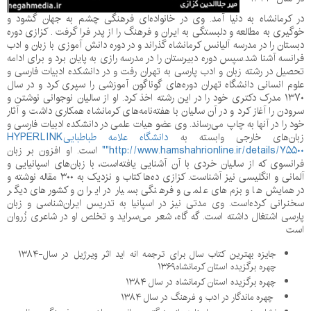
در کرمانشاه به دنیا آمد. وی در خانواده‌ای فرهنگی چشم به جهان گشود و
خوگیری به مطالعه و دلبستگی به ایران و فرهنگ را از پدر فرا گرفت . کزازی دوره
دبستان را در مدرسه آلیانس کرمانشاه گذراند و در دوره دانش آموزی با زبان و ادب
فرانسه آشنا شد.سپس دوره دبیرستان را در مدرسه رازی به پایان برد و برای ادامه
تحصیل در رشته زبان و ادب پارسی به تهران رفت و در دانشکده ادبیات فارسی و
علوم انسانی دانشگاه تهران دوره‌های گوناگون آموزشی را سپری کرد و در سال
۱۳۷۰ مدرک دکتری خود را در این رشته اخذ کرد. او از سالیان نوجوانی نوشتن و
سرودن را آغاز کرد و در آن سالیان با هفته‌نامه‌های کرمانشاه همکاری داشت و آثار
خود را در آنها به چاپ می‌رساند. وی عضو هیات علمی در دانشکده ادبیات فارسی و
زبان‌های خارجی وابسته به
دانشگاه علامه طباطبایی
HYPERLINK
"http://www.hamshahrionline.ir/details/۷۵۵۰۰"
است
.
او افزون بر زبان
فرانسوی که از سالیان خردی با آن آشنایی یافته‌است، با زبان‌های اسپانیایی و
آلمانی و انگلیسی نیز آشناست. کزازی ده‌ها کتاب و نزدیک به
۳۰۰
مقاله نوشته و
در همایش‌ها و بزم‌های علمی و فرهنگی بسیار در ایران و کشورهای دیگر
سخنرانی کرده‌است. وی مدتی نیز در اسپانیا به تدریس ایران‌شناسی و زبان
پارسی اشتغال داشته ‌است. گه گاه، شعر می‌سراید و تخلص او در شاعری زُروان
است
جایزه بهترین کتاب سال برای ترجمه انه اید اثر ویرژیل در سال-۱۳۸۴
چهره برگزیده استان کرمانشاه
۱۳۶۹
چهره برگزیده استان کرمانشاه در سال
۱۳۸۴
چهره ماندگار در ادب و فرهنگ در سال
۱۳۸۴