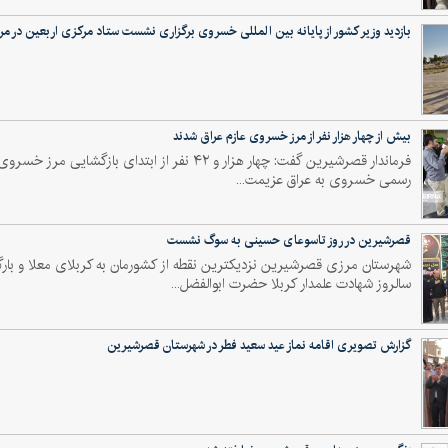
بازدید وزیر کشور از پایانه بین المللی خسروی برگزاری نشست ستاد مرکزی اربعین در م
بیش از چهار هزار نفر از مرز خسروی عازم عراق شدند
رسمی خسروی به عراق عزیمت...
قصرشیرین در روز تاسوعای حسینی به سوگ نشست
شهرستان مرزی قصرشیرین نزدیکترین نقطه از کشورمان به کربلای معلا و بارگ
سالروز شهادت علمدار کربلا حضرت ابوالفضل...
گزارش تصویری اقامه نماز عید سعید فطر در شهرستان قصرشیرین