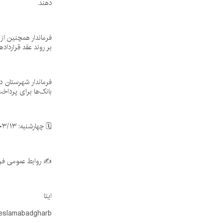
دهند.
فرماندار همچنین از 
بر روند عقد قرارداد
فرماندار شهرستان د
بانک‌ها برای پرداخت
🗓 چهارشنبه: ۱۴۰۵/۰۳/۱۳
✍ روابط عمومی فرم
ایتا
/eslamabadgharb